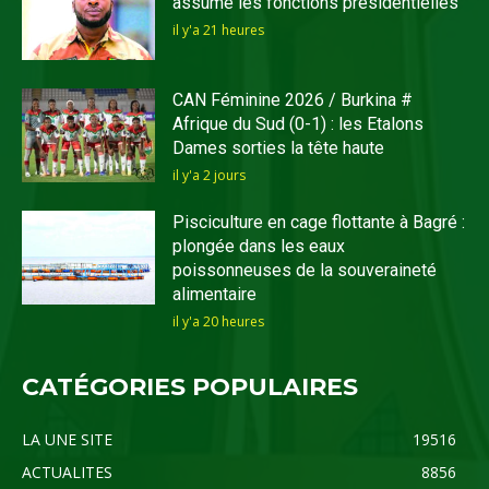
assume les fonctions présidentielles
il y'a 21 heures
CAN Féminine 2026 / Burkina #
Afrique du Sud (0-1) : les Etalons
Dames sorties la tête haute
il y'a 2 jours
Pisciculture en cage flottante à Bagré :
plongée dans les eaux
poissonneuses de la souveraineté
alimentaire
il y'a 20 heures
CATÉGORIES POPULAIRES
LA UNE SITE
19516
ACTUALITES
8856