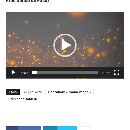
Présidence du Faso)
Lecteur
vidéo
00:00
01:03
TAGS
25 juin 2022
Opération; « mana-mana »
Président DAMIBA