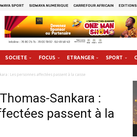
DWAYA SPORT
SIDWAYA NUMERIQUE
CARREFOUR AFRICAIN
EDITIONS
SOCIETE
FOCUS
ETRANGER
SPORT
ara : Les personnes affectées passent à la caisse
Le
vi
é Thomas-Sankara :
fectées passent à la