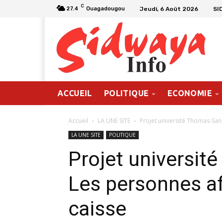
C
Jeudi, 6 Août 2026
SI
27.4
Ouagadougou
ACCUEIL
POLITIQUE
ECONOMIE
Accueil
LA UNE SITE
Projet université Thomas-Sank
LA UNE SITE
POLITIQUE
Projet universit
Les personnes af
caisse