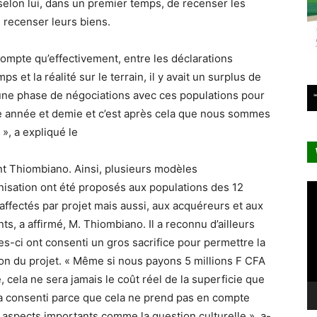
, selon lui, dans un premier temps, de recenser les
e recenser leurs biens.
mpte qu’effectivement, entre les déclarations
et la réalité sur le terrain, il y avait un surplus de
ns une phase de négociations avec ces populations pour
une année et demie et c’est après cela que nous sommes
», a expliqué le
t Thiombiano. Ainsi, plusieurs modèles
isation ont été proposés aux populations des 12
Le
vi
 affectés par projet mais aussi, aux acquéreurs et aux
nts, a affirmé, M. Thiombiano. Il a reconnu d’ailleurs
es-ci ont consenti un gros sacrifice pour permettre la
ion du projet. « Même si nous payons 5 millions F CFA
e, cela ne sera jamais le coût réel de la superficie que
a consenti parce que cela ne prend pas en compte
 aspects importants comme la question culturelle », a-