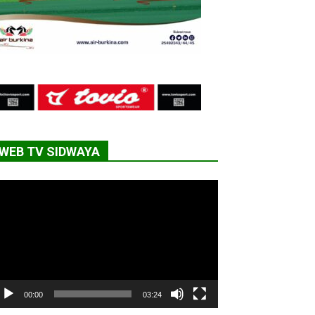
WEB TV SIDWAYA
cteur
déo
00:00
03:24