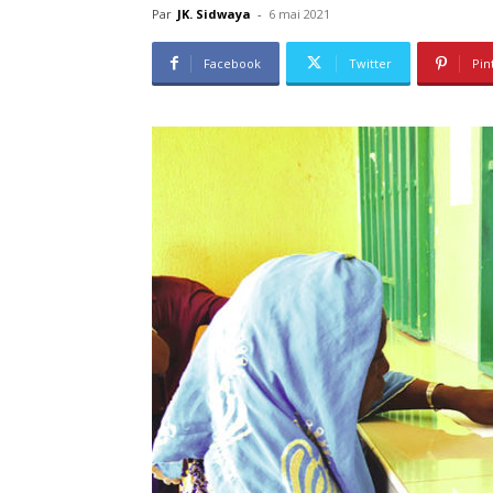
Par
JK. Sidwaya
-
6 mai 2021
Facebook
Twitter
Pin