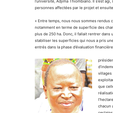
l’université, Adjima Thiombiano. Il s’est agi
personnes affectées par le projet et ensuit
« Entre temps, nous nous sommes rendus co
notamment en terme de superficie des champs 
plus de 250 ha. Donc, il fallait rentrer da
stabiliser les superficies qui nous a pris 
entrés dans la phase d’évaluation financière 
présiden
d’indemn
villages
exploita
que cell
réalisat
l’hectar
chacun 
certains