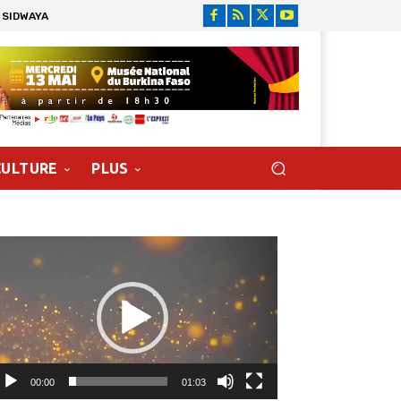
 SIDWAYA
CULTURE
PLUS
cteur
déo
00:00
01:03