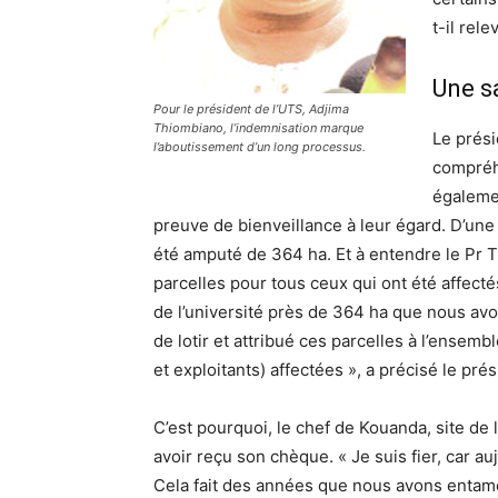
t-il rele
Une s
Pour le président de l’UTS, Adjima
Thiombiano, l’indemnisation marque
Le prési
l’aboutissement d’un long processus.
compréhe
égalemen
preuve de bienveillance à leur égard. D’une
été amputé de 364 ha. Et à entendre le Pr Th
parcelles pour tous ceux qui ont été affecté
de l’université près de 364 ha que nous avon
de lotir et attribué ces parcelles à l’ensem
et exploitants) affectées », a précisé le pr
C’est pourquoi, le chef de Kouanda, site de l
avoir reçu son chèque. « Je suis fier, car 
Cela fait des années que nous avons entamé l