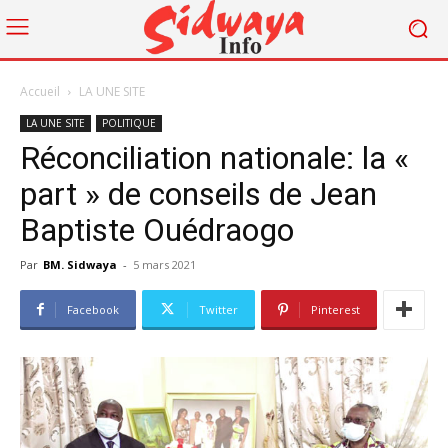
Accueil
LA UNE SITE
LA UNE SITE
POLITIQUE
Réconciliation nationale: la «
part » de conseils de Jean
Baptiste Ouédraogo
Par
BM. Sidwaya
-
5 mars 2021
Facebook
Twitter
Pinterest