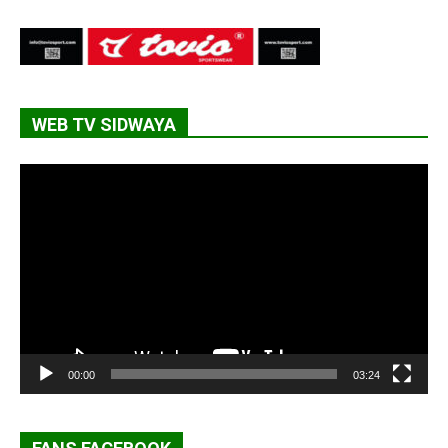
WEB TV SIDWAYA
Lecteur
vidéo
00:00
03:24