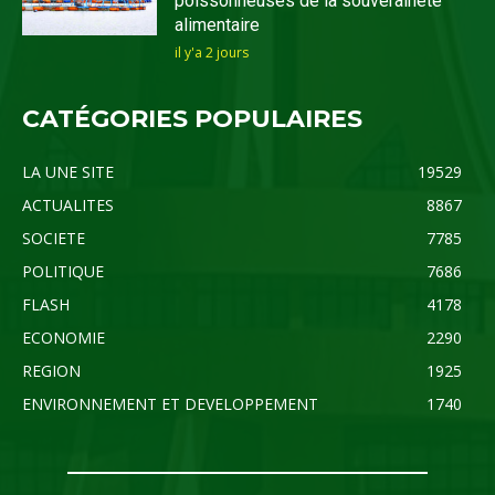
poissonneuses de la souveraineté
alimentaire
il y'a 2 jours
CATÉGORIES POPULAIRES
LA UNE SITE
19529
ACTUALITES
8867
SOCIETE
7785
POLITIQUE
7686
FLASH
4178
ECONOMIE
2290
REGION
1925
ENVIRONNEMENT ET DEVELOPPEMENT
1740