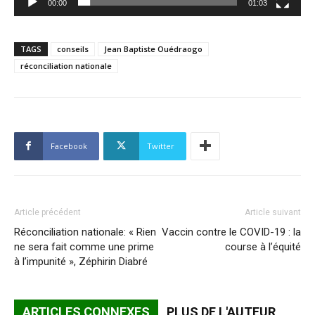
00:00
01:03
TAGS
conseils
Jean Baptiste Ouédraogo
réconciliation nationale
Facebook
Twitter
Article précédent
Article suivant
Réconciliation nationale: « Rien
Vaccin contre le COVID-19 : la
ne sera fait comme une prime
course à l’équité
à l’impunité », Zéphirin Diabré
ARTICLES CONNEXES
PLUS DE L'AUTEUR