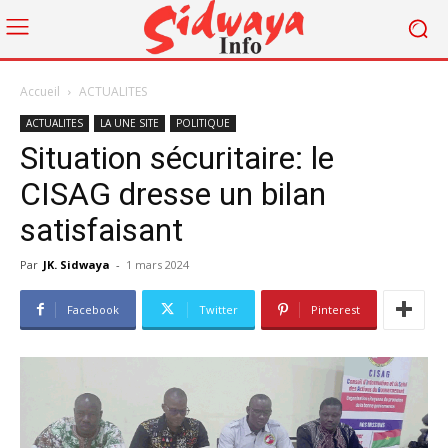
Accueil
ACTUALITES
ACTUALITES
LA UNE SITE
POLITIQUE
Situation sécuritaire: le
CISAG dresse un bilan
satisfaisant
Par
JK. Sidwaya
-
1 mars 2024
Facebook
Twitter
Pinterest