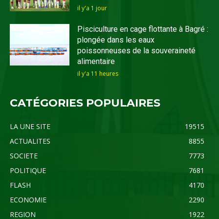
il y'a 1 jour
Pisciculture en cage flottante à Bagré :
plongée dans les eaux
poissonneuses de la souveraineté
alimentaire
il y'a 11 heures
CATÉGORIES POPULAIRES
LA UNE SITE
19515
ACTUALITES
8855
SOCIETE
7773
POLITIQUE
7681
FLASH
4170
ECONOMIE
2290
REGION
1922