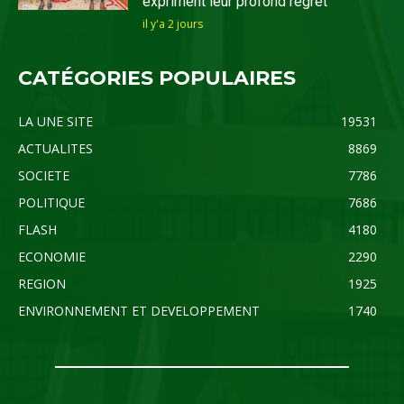
expriment leur profond regret
il y'a 2 jours
CATÉGORIES POPULAIRES
LA UNE SITE
19531
ACTUALITES
8869
SOCIETE
7786
POLITIQUE
7686
FLASH
4180
ECONOMIE
2290
REGION
1925
ENVIRONNEMENT ET DEVELOPPEMENT
1740