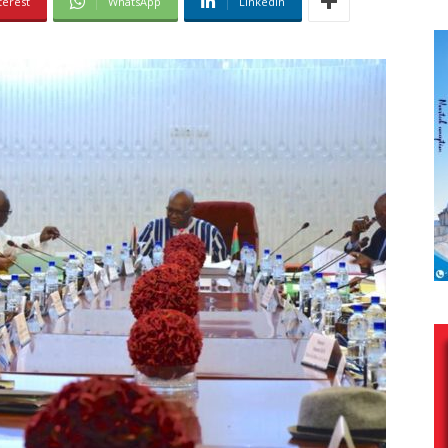
terest
WhatsApp
Linkedin