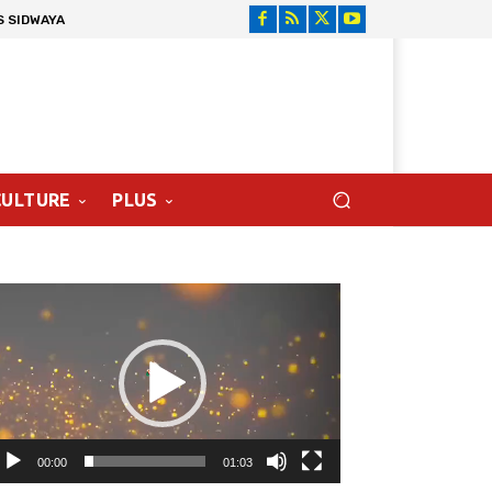
S SIDWAYA
CULTURE
PLUS
cteur
déo
00:00
01:03