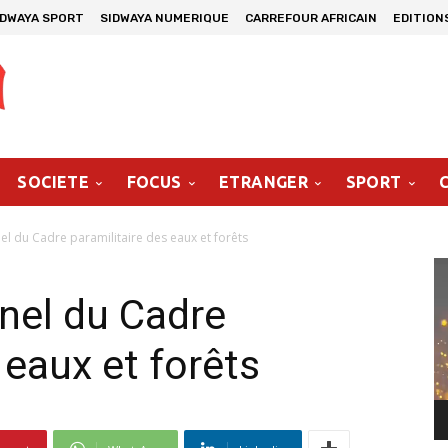
IDWAYA SPORT
SIDWAYA NUMERIQUE
CARREFOUR AFRICAIN
EDITION
SOCIETE
FOCUS
ETRANGER
SPORT
el du Cadre paramilitaire des eaux et forêts
Le
vi
nel du Cadre
 eaux et forêts