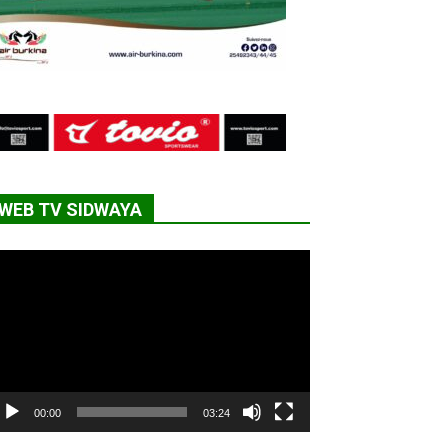
WEB TV SIDWAYA
cteur
déo
00:00
03:24