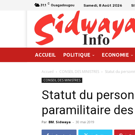
C
Samedi, 8 Août 2026
S
31.1
Ouagadougou
ACCUEIL
POLITIQUE
ECONOMIE
Accueil
CONSEIL DES MINISTRES
Statut du personn
CONSEIL DES MINISTRES
Statut du person
paramilitaire des
Par
BM. Sidwaya
-
30 mai 2019