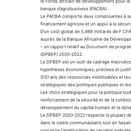
le Fonds africain de développement pour le 
banque d’agrobusiness (PACBA).
Le PACBA comporte deux composantes à savoi
financement agricole et un appui à la sécuri
D’un coût global de 5,988 milliards de F CFA
auprès de la Banque Africaine de Développe
– un rapport relatif au Document de progr
(DPBEP) 2020-2022.
Le DPBEP est un outil de cadrage macroécon
hypothèses économiques, précises et justifié
(03) ans des ressources mobilisables et leu
stratégiques des politiques publiques et le
Les choix stratégiques pour la politique bu
renforcement de la sécurité et de la cohési
développement du capital humain et la dyna
Le DPBEP 2020-2022 respecte la plupart d
dans le cadre communautaire tout en faisant 
concerne l’amélioration de certains indicate