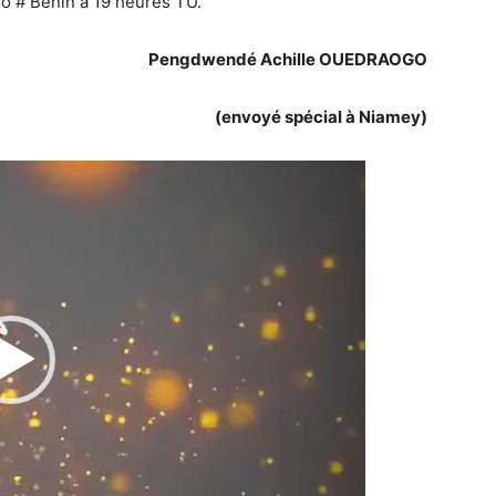
o # Bénin à 19 heures TU.
Pengdwendé Achille OUEDRAOGO
(envoyé spécial à Niamey)
Lecteur
vidéo