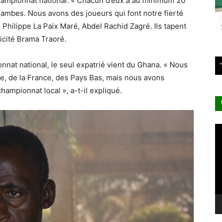
championnat national. « Chacun d’eux a au minimum 20
jambes. Nous avons des joueurs qui font notre fierté
ilippe La Paix Maré, Abdel Rachid Zagré. Ils tapent
licité Brama Traoré.
nnat national, le seul expatrié vient du Ghana. « Nous
re, de la France, des Pays Bas, mais nous avons
hampionnat local », a-t-il expliqué.
Le
vi