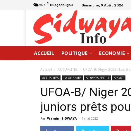
C
Dimanche, 9 Août 2026
25.1
Ouagadougou
ACCUEIL
POLITIQUE
ECONOMIE
Accueil
ACTUALITES
UFOA-B/ Niger 2022 : Les Eta
ACTUALITES
LA UNE SITE
SIDWAYA SPORT
SPORT
UFOA-B/ Niger 20
juniors prêts pou
Par
Wamini SIDWAYA
-
7 mai 2022