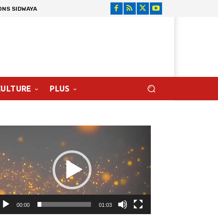
ONS SIDWAYA
CULTURE
PLUS
cteur
déo
00:00
01:03