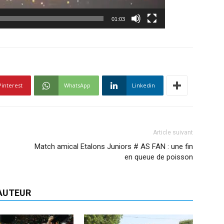
01:03
Pinterest
WhatsApp
Linkedin
Article suivant
Match amical Etalons Juniors # AS FAN : une fin
en queue de poisson
'AUTEUR