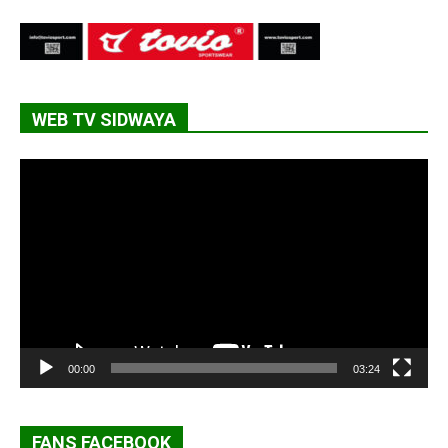
WEB TV SIDWAYA
Lecteur
vidéo
00:00
03:24
FANS FACEBOOK