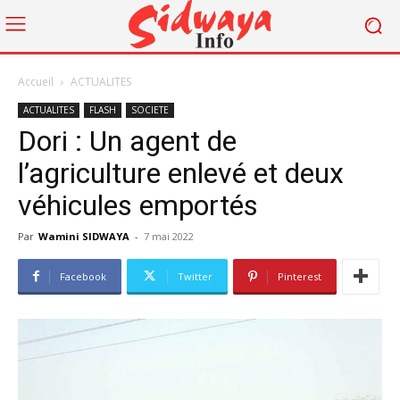
Accueil
ACTUALITES
ACTUALITES
FLASH
SOCIETE
Dori : Un agent de
l’agriculture enlevé et deux
véhicules emportés
Par
Wamini SIDWAYA
-
7 mai 2022
Facebook
Twitter
Pinterest