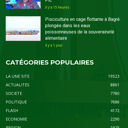
Pic
il y'a 15 heures
Pisciculture en cage flottante à Bagré :
plongée dans les eaux
poissonneuses de la souveraineté
alimentaire
il y'a 1 jour
CATÉGORIES POPULAIRES
LA UNE SITE
19523
ACTUALITES
8861
SOCIETE
7780
POLITIQUE
7686
FLASH
4172
ECONOMIE
2290
REGION
1925