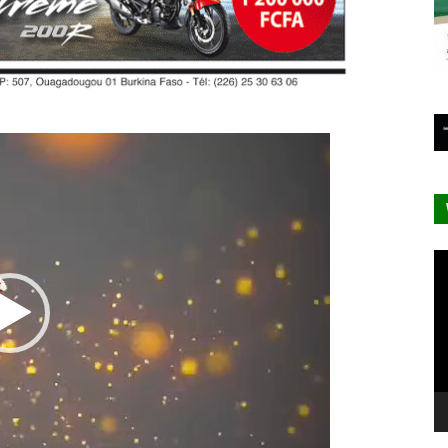
Lecteur
vidéo
Le
vi