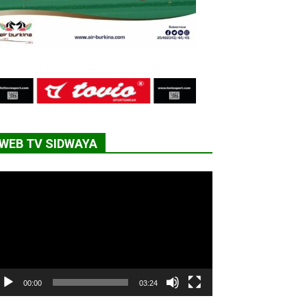
WEB TV SIDWAYA
cteur
déo
00:00
03:24