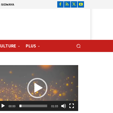
 SIDWAYA
CULTURE
PLUS
cteur
déo
00:00
01:03