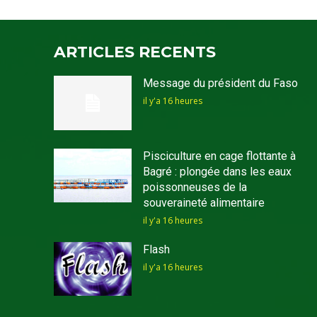
ARTICLES RECENTS
Message du président du Faso
il y'a 16 heures
Pisciculture en cage flottante à
Bagré : plongée dans les eaux
poissonneuses de la
souveraineté alimentaire
il y'a 16 heures
Flash
il y'a 16 heures