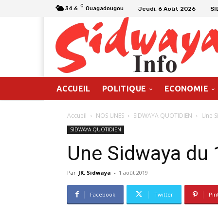
C
Jeudi, 6 Août 2026
SI
34.6
Ouagadougou
ACCUEIL
POLITIQUE
ECONOMIE
Accueil
NOS UNES
SIDWAYA QUOTIDIEN
Une S
SIDWAYA QUOTIDIEN
Une Sidwaya du 
Par
JK. Sidwaya
-
1 août 2019
Facebook
Twitter
Pin