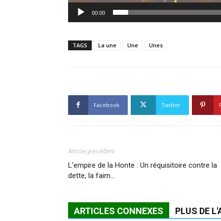
00:00
TAGS
La une
Une
Unes
Facebook
Twitter
Article précédent
L’empire de la Honte : Un réquisitoire contre la
dette, la faim…
ARTICLES CONNEXES
PLUS DE L