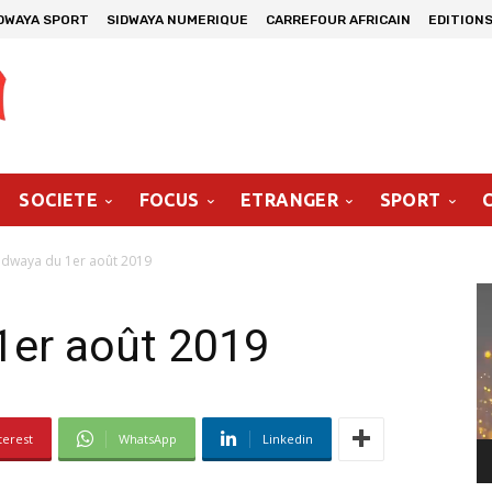
DWAYA SPORT
SIDWAYA NUMERIQUE
CARREFOUR AFRICAIN
EDITIONS
SOCIETE
FOCUS
ETRANGER
SPORT
idwaya du 1er août 2019
Le
vi
1er août 2019
terest
WhatsApp
Linkedin