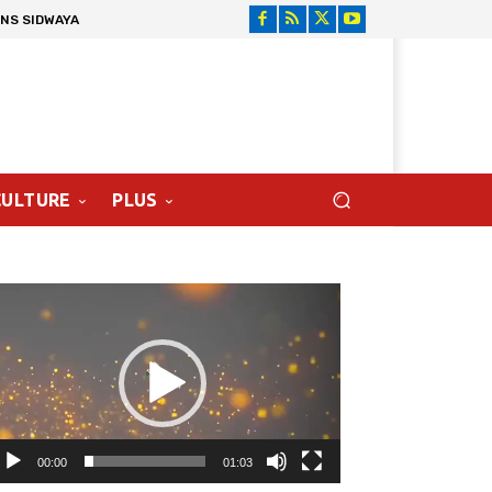
ONS SIDWAYA
CULTURE
PLUS
cteur
déo
00:00
01:03