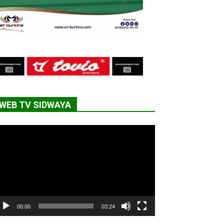
WEB TV SIDWAYA
cteur
déo
00:00
03:24