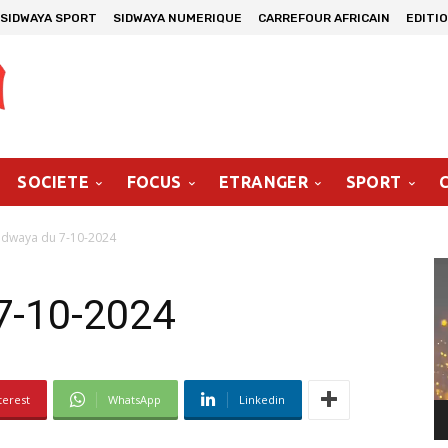
SIDWAYA SPORT
SIDWAYA NUMERIQUE
CARREFOUR AFRICAIN
EDITI
SOCIETE
FOCUS
ETRANGER
SPORT
idwaya du 7-10-2024
Le
vi
7-10-2024
terest
WhatsApp
Linkedin