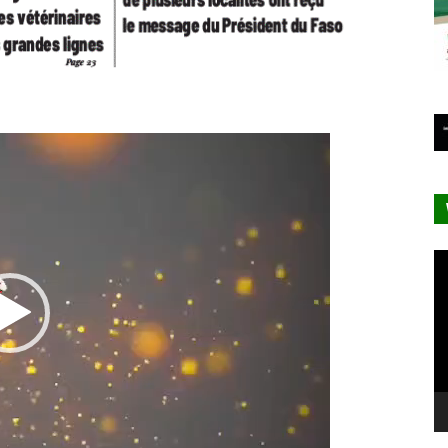
Lecteur
vidéo
Le
vi