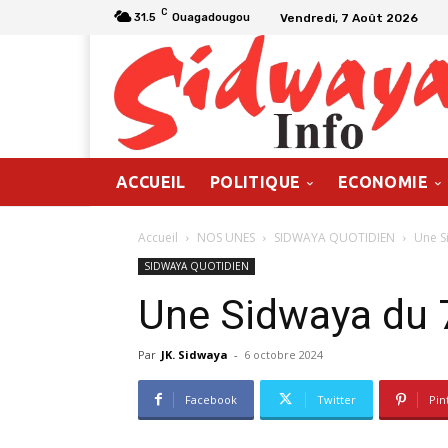
C
Vendredi, 7 Août 2026
31.5
Ouagadougou
ACCUEIL
POLITIQUE
ECONOMIE
Accueil
NOS UNES
SIDWAYA QUOTIDIEN
Une S
SIDWAYA QUOTIDIEN
Une Sidwaya du 
Par
JK. Sidwaya
-
6 octobre 2024
Facebook
Twitter
Pin