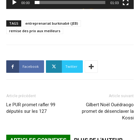
00:00
01:03
TAGS
entreprenariat burkinabè (JEB)
remise des prix aux meilleurs
Facebook
Twitter
Article précédent
Article suivant
Le PUR promet rafler 99
Gilbert Noël Ouédraogo
députés sur les 127
promet de désenclaver la
Kossi