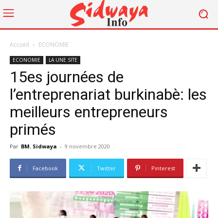
Accueil
ECONOMIE
ECONOMIE
LA UNE SITE
15es journées de
l’entreprenariat burkinabè: les
meilleurs entrepreneurs
primés
Par
BM. Sidwaya
-
9 novembre 2020
Facebook
Twitter
Pinterest