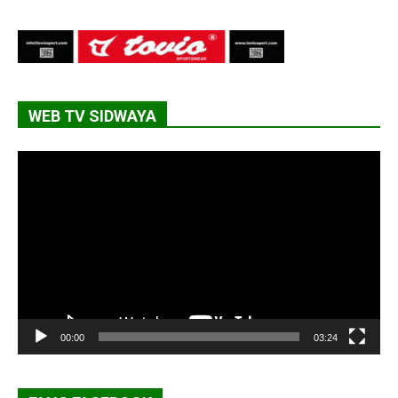
WEB TV SIDWAYA
Lecteur
vidéo
00:00
03:24