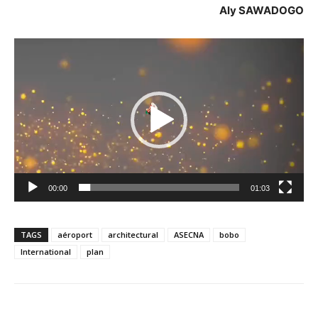
Aly SAWADOGO
Lecteur
vidéo
00:00
01:03
TAGS
aéroport
architectural
ASECNA
bobo
International
plan