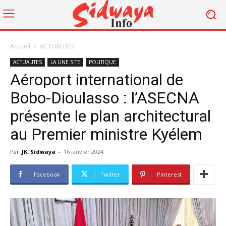
Accueil
ACTUALITES
ACTUALITES
LA UNE SITE
POLITIQUE
Aéroport international de
Bobo-Dioulasso : l’ASECNA
présente le plan architectural
au Premier ministre Kyélem
Par
JK. Sidwaya
-
16 janvier 2024
Facebook
Twitter
Pinterest