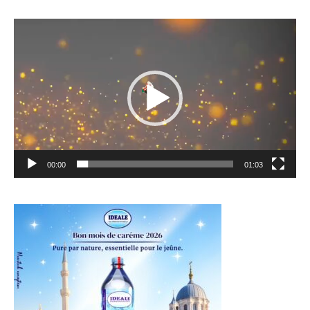
Lecteur
vidéo
00:00
01:03