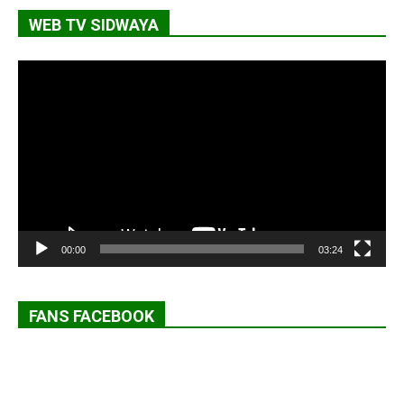
WEB TV SIDWAYA
Lecteur
vidéo
00:00
03:24
FANS FACEBOOK