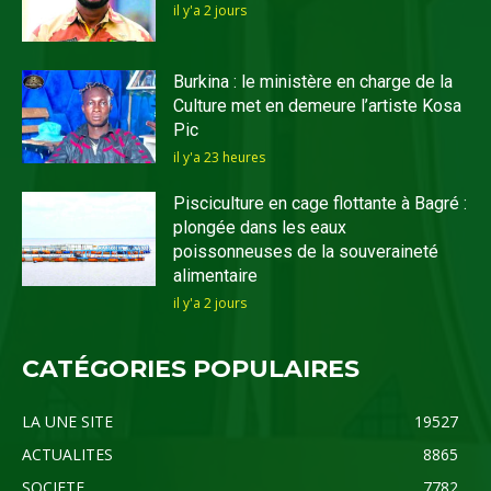
il y'a 2 jours
Burkina : le ministère en charge de la
Culture met en demeure l’artiste Kosa
Pic
il y'a 23 heures
Pisciculture en cage flottante à Bagré :
plongée dans les eaux
poissonneuses de la souveraineté
alimentaire
il y'a 2 jours
CATÉGORIES POPULAIRES
LA UNE SITE
19527
ACTUALITES
8865
SOCIETE
7782