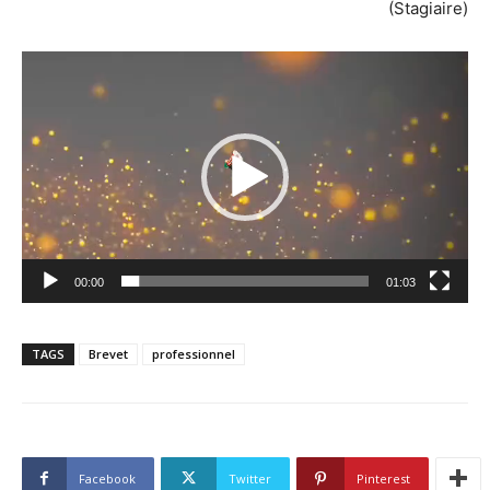
(Stagiaire)
Lecteur
vidéo
00:00
01:03
TAGS
Brevet
professionnel
Facebook
Twitter
Pinterest