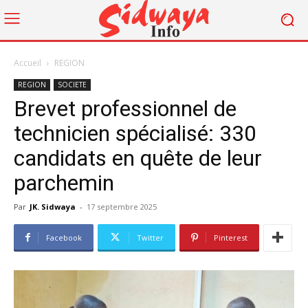
Accueil
REGION
REGION
SOCIETE
Brevet professionnel de
technicien spécialisé: 330
candidats en quête de leur
parchemin
Par
JK. Sidwaya
-
17 septembre 2025
Facebook
Twitter
Pinterest