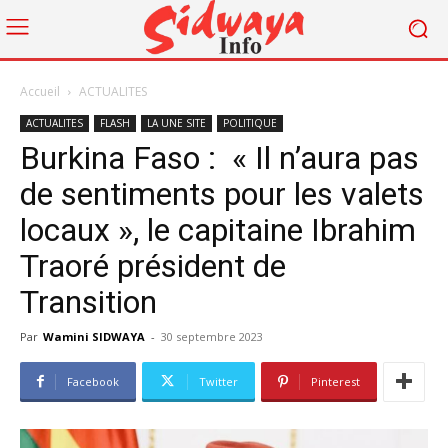
Accueil
ACTUALITES
ACTUALITES
FLASH
LA UNE SITE
POLITIQUE
Burkina Faso : « Il n’aura pas
de sentiments pour les valets
locaux », le capitaine Ibrahim
Traoré président de
Transition
Par
Wamini SIDWAYA
-
30 septembre 2023
Facebook
Twitter
Pinterest