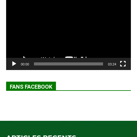
Lecteur
vidéo
00:00
03:24
FANS FACEBOOK