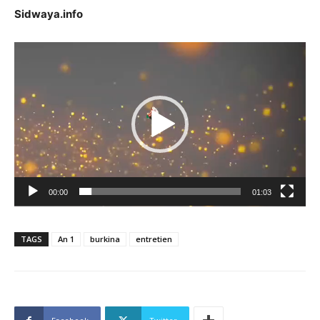
Sidwaya.info
Lecteur
vidéo
00:00
01:03
TAGS
An 1
burkina
entretien