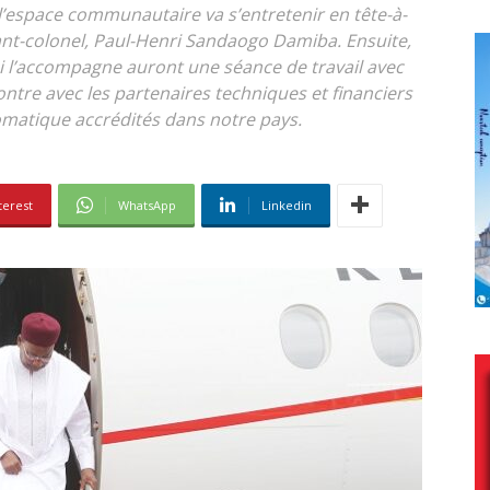
e l’espace communautaire va s’entretenir en tête-à-
nant-colonel, Paul-Henri Sandaogo Damiba. Ensuite,
 l’accompagne auront une séance de travail avec
contre avec les partenaires techniques et financiers
omatique accrédités dans notre pays.
terest
WhatsApp
Linkedin