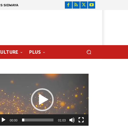
S SIDWAYA
CULTURE
PLUS
cteur
déo
00:00
01:03