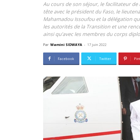
Au cours de son séjour, le facilitateur d
tête avec le président du Faso, le lieute
Mahamadou Issoufou et la délégation qui
les autorités de la Transition et une ren
ainsi qu’avec les membres du corps dipl
Par
Wamini SIDWAYA
-
17 juin 2022
Facebook
Twitter
Pin