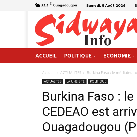
C
Samedi, 8 Août 2026
S
33.3
Ouagadougou
ACCUEIL
POLITIQUE
ECONOMIE
Accueil
ACTUALITES
Burkina Faso : le médiateur d
ACTUALITES
LA UNE SITE
POLITIQUE
Burkina Faso : le
CEDEAO est arriv
Ouagadougou (Pr