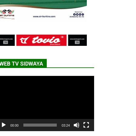
WEB TV SIDWAYA
cteur
déo
00:00
03:24