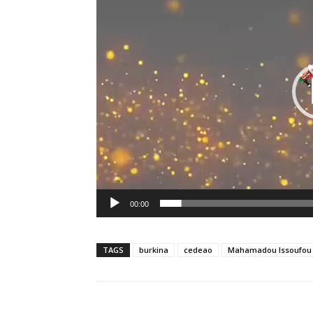
00:00
TAGS
burkina
cedeao
Mahamadou Issoufou