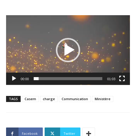
Lecteur
vidéo
00:00
01:03
TAGS
Casem
charge
Communication
Ministère
Facebook
Twitter