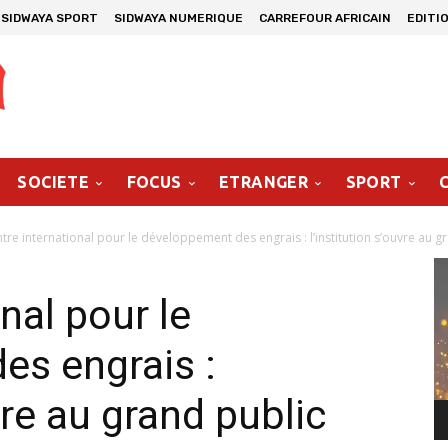
SIDWAYA SPORT
SIDWAYA NUMERIQUE
CARREFOUR AFRICAIN
EDITI
SOCIETE
FOCUS
ETRANGER
SPORT
tre international pour le développement des engrais : l’institution s’ouvre au gr
Le
vi
nal pour le
es engrais :
vre au grand public