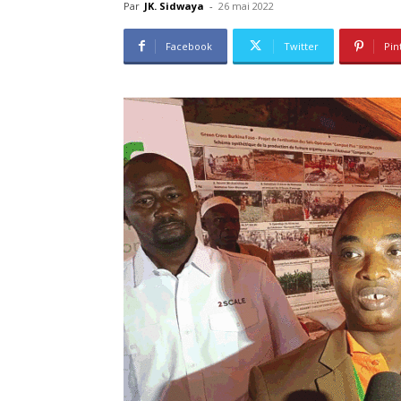
Par
JK. Sidwaya
-
26 mai 2022
Facebook
Twitter
Pin