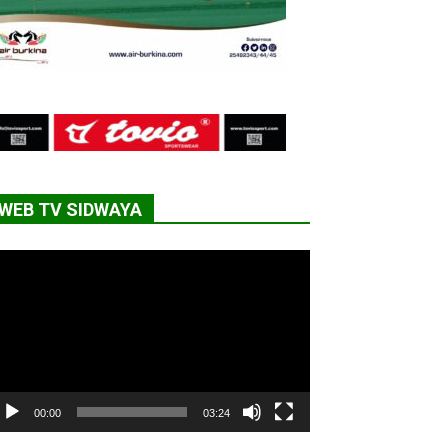
WEB TV SIDWAYA
cteur
déo
00:00
03:24