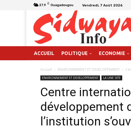
C
Vendredi, 7 Août 2026
27.9
Ouagadougou
ACCUEIL
POLITIQUE
ECONOMIE
Accueil
ENVIRONNEMENT ET DEVELOPPEMENT
Cen
ENVIRONNEMENT ET DEVELOPPEMENT
LA UNE SITE
Centre internatio
développement d
l’institution s’ou