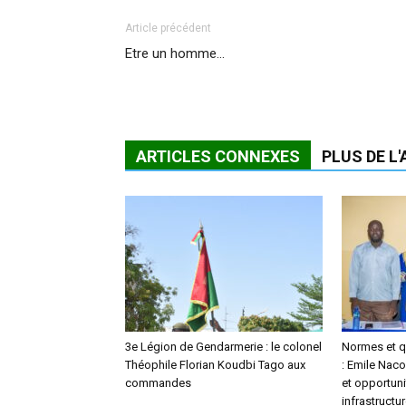
Article précédent
Etre un homme…
ARTICLES CONNEXES
PLUS DE L
3e Légion de Gendarmerie : le colonel
Normes et qu
Théophile Florian Koudbi Tago aux
: Emile Naco
commandes
et opportuni
infrastructu