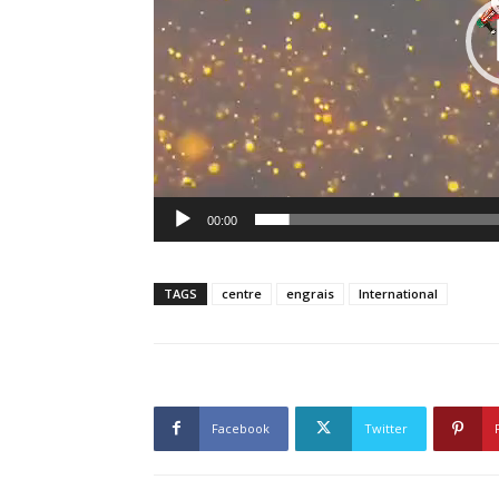
00:00
TAGS
centre
engrais
International
Facebook
Twitter