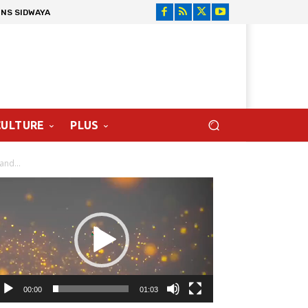
ONS SIDWAYA
CULTURE
PLUS
and...
cteur
déo
00:00
01:03