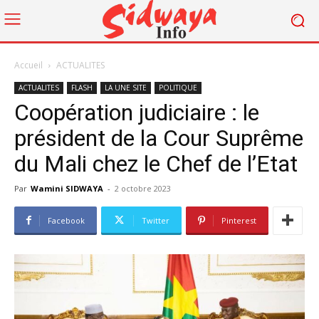
Accueil
ACTUALITES
ACTUALITES
FLASH
LA UNE SITE
POLITIQUE
Coopération judiciaire : le
président de la Cour Suprême
du Mali chez le Chef de l’Etat
Par
Wamini SIDWAYA
-
2 octobre 2023
Facebook
Twitter
Pinterest