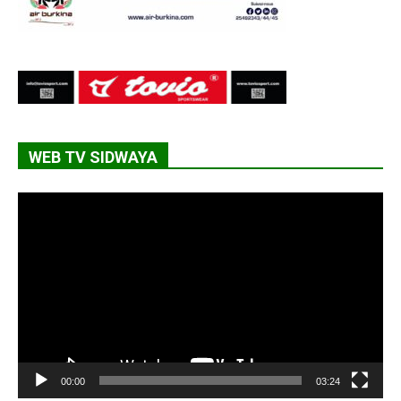
WEB TV SIDWAYA
Lecteur
vidéo
00:00
03:24