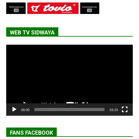
WEB TV SIDWAYA
Lecteur
vidéo
00:00
03:24
FANS FACEBOOK