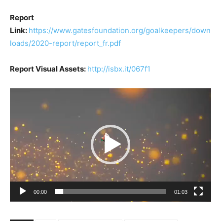
Report
Link:
https://www.gatesfoundation.org/goalkeepers/down
loads/2020-report/report_fr.pdf
Report Visual Assets:
http://isbx.it/067f1
Lecteur
vidéo
00:00
01:03