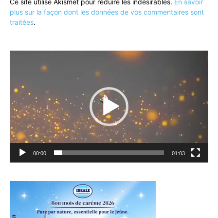
Ce site utilise Akismet pour réduire les indésirables.
En savoir
plus sur la façon dont les données de vos commentaires sont
traitées
.
Lecteur
vidéo
00:00
01:03