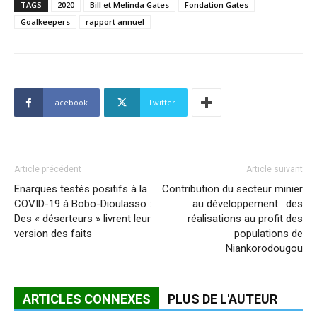
TAGS
2020
Bill et Melinda Gates
Fondation Gates
Goalkeepers
rapport annuel
Facebook
Twitter
Article précédent
Article suivant
Enarques testés positifs à la
Contribution du secteur minier
COVID-19 à Bobo-Dioulasso :
au développement : des
Des « déserteurs » livrent leur
réalisations au profit des
version des faits
populations de
Niankorodougou
ARTICLES CONNEXES
PLUS DE L'AUTEUR