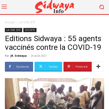
Accueil
LA UNE SITE
LA UNE SITE
SOCIETE
Editions Sidwaya : 55 agents
vaccinés contre la COVID-19
Par
JK. Sidwaya
-
26 août 2021
Facebook
Twitter
Pinterest