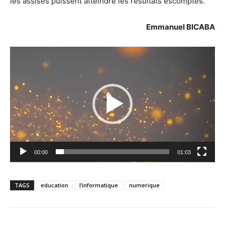
les assises puissent atteindre les résultats escomptés.
Emmanuel BICABA
Lecteur
vidéo
00:00
01:03
TAGS
education
l’informatique
numerique