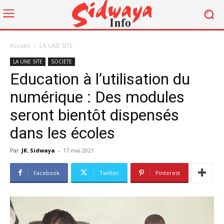
Accueil
LA UNE SITE
LA UNE SITE
SOCIETE
Education à l’utilisation du
numérique : Des modules
seront bientôt dispensés
dans les écoles
Par
JK. Sidwaya
-
17 mai 2021
Facebook
Twitter
Pinterest