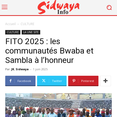
Accueil
CULTURE
CULTURE
LA UNE SITE
FITO 2025 : les
communautés Bwaba et
Sambla à l’honneur
Par
JK. Sidwaya
-
1 juin 2025
Facebook
Twitter
Pinterest