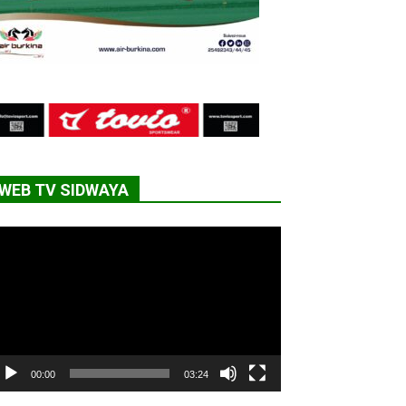
WEB TV SIDWAYA
cteur
déo
00:00
03:24