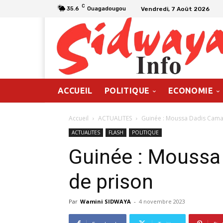
C
Vendredi, 7 Août 2026
35.6
Ouagadougou
ACCUEIL
POLITIQUE
ECONOMIE
Accueil
ACTUALITES
Guinée : Moussa Dadis Cama
ACTUALITES
FLASH
POLITIQUE
Guinée : Moussa
de prison
Par
Wamini SIDWAYA
-
4 novembre 2023