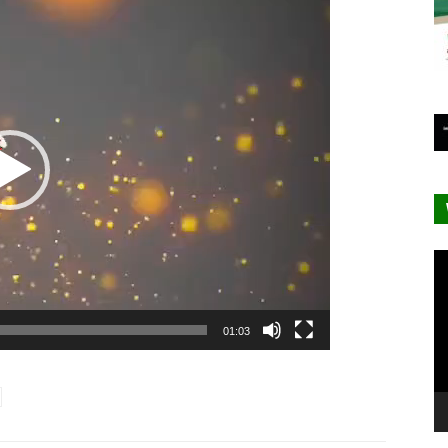
Lecteur
vidéo
Le
vi
01:03