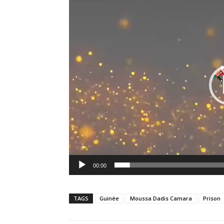
00:00
TAGS
Guinée
Moussa Dadis Camara
Prison