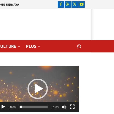
ONS SIDWAYA
CULTURE
PLUS
cteur
déo
00:00
01:03