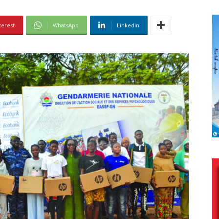
terest
WhatsApp
Linkedin