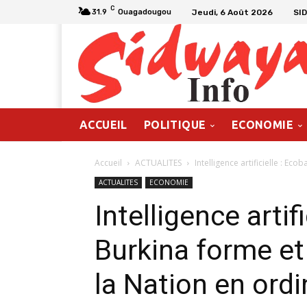
C
Jeudi, 6 Août 2026
SI
31.9
Ouagadougou
ACCUEIL
POLITIQUE
ECONOMIE
Accueil
ACTUALITES
Intelligence artificielle : Ec
ACTUALITES
ECONOMIE
Intelligence artif
Burkina forme et
la Nation en ord