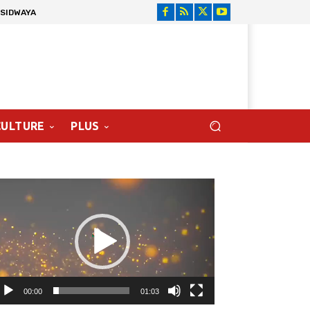
 SIDWAYA
CULTURE
PLUS
cteur
déo
00:00
01:03