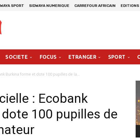
DWAYA SPORT
SIDWAYA NUMERIQUE
CARREFOUR AFRICAIN
EDITIONS
SOCIETE
FOCUS
ETRANGER
SPORT
obank Burkina forme et dote 100 pupilles de la...
Le
vi
icielle : Ecobank
 dote 100 pupilles de
inateur