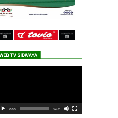
WEB TV SIDWAYA
cteur
déo
00:00
03:24