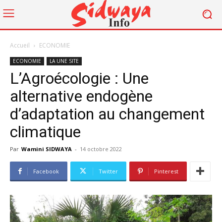
Accueil
ECONOMIE
ECONOMIE
LA UNE SITE
L’Agroécologie : Une
alternative endogène
d’adaptation au changement
climatique
Par
Wamini SIDWAYA
-
14 octobre 2022
Facebook
Twitter
Pinterest