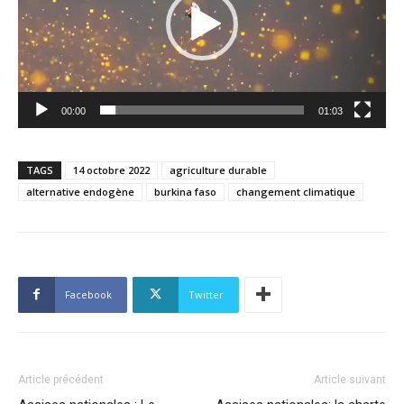
00:00
01:03
TAGS
14 octobre 2022
agriculture durable
alternative endogène
burkina faso
changement climatique
Facebook
Twitter
Article précédent
Article suivant