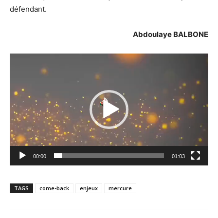
défendant.
Abdoulaye BALBONE
Lecteur
vidéo
00:00
01:03
TAGS
come-back
enjeux
mercure