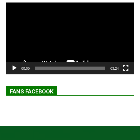
Lecteur
vidéo
00:00
03:24
FANS FACEBOOK