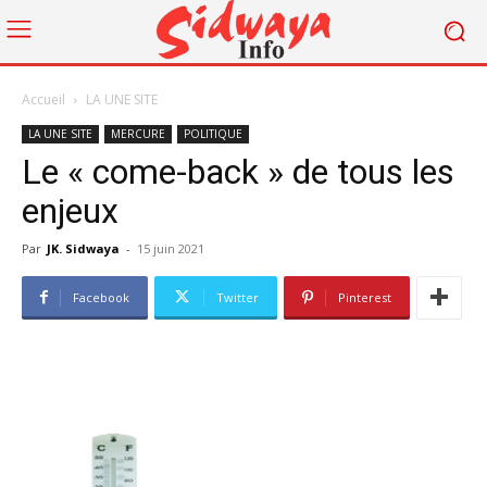
Accueil
LA UNE SITE
LA UNE SITE
MERCURE
POLITIQUE
Le « come-back » de tous les
enjeux
Par
JK. Sidwaya
-
15 juin 2021
Facebook
Twitter
Pinterest