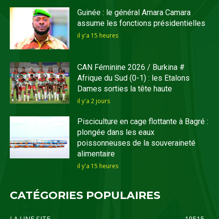
Guinée : le général Amara Camara
assume les fonctions présidentielles
il y'a 15 heures
CAN Féminine 2026 / Burkina #
Afrique du Sud (0-1) : les Etalons
Dames sorties la tête haute
il y'a 2 jours
Pisciculture en cage flottante à Bagré :
plongée dans les eaux
poissonneuses de la souveraineté
alimentaire
il y'a 15 heures
CATÉGORIES POPULAIRES
LA UNE SITE
19515