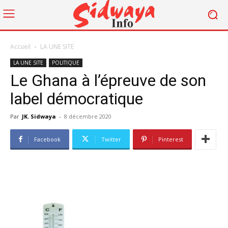
Accueil
LA UNE SITE
LA UNE SITE
POLITIQUE
Le Ghana à l’épreuve de son
label démocratique
Par
JK. Sidwaya
-
8 décembre 2020
Facebook
Twitter
Pinterest