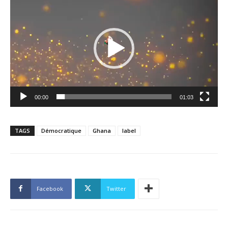
vidéo
00:00
01:03
TAGS
Démocratique
Ghana
label
Facebook
Twitter