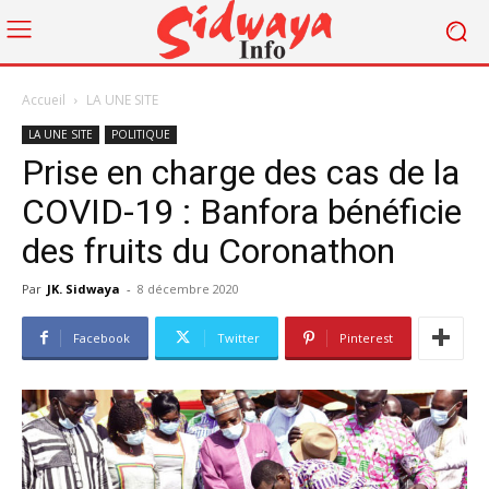
Accueil
LA UNE SITE
LA UNE SITE
POLITIQUE
Prise en charge des cas de la
COVID-19 : Banfora bénéficie
des fruits du Coronathon
Par
JK. Sidwaya
-
8 décembre 2020
Facebook
Twitter
Pinterest