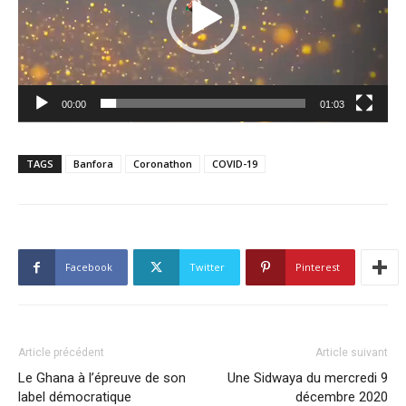
00:00
01:03
TAGS
Banfora
Coronathon
COVID-19
Facebook
Twitter
Pinterest
Article précédent
Article suivant
Le Ghana à l’épreuve de son
Une Sidwaya du mercredi 9
label démocratique
décembre 2020