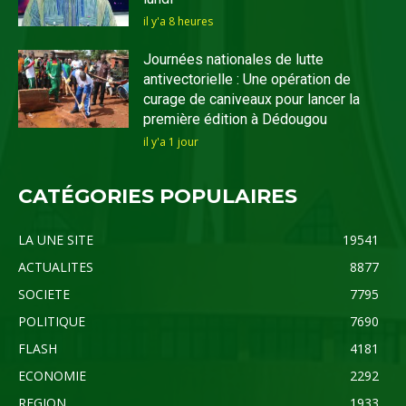
il y'a 8 heures
Journées nationales de lutte
antivectorielle : Une opération de
curage de caniveaux pour lancer la
première édition à Dédougou
il y'a 1 jour
CATÉGORIES POPULAIRES
LA UNE SITE
19541
ACTUALITES
8877
SOCIETE
7795
POLITIQUE
7690
FLASH
4181
ECONOMIE
2292
REGION
1933