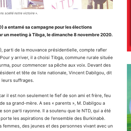
s scellé notre victoire ».
) a entamé sa campagne pour les élections
par un meeting à Tibga, le dimanche 8 novembre 2020.
 parti de la mouvance présidentielle, compte rafler
our y arriver, il a choisi Tibga, commune rurale située
ourma, pour commencer sa pêche aux voix. Devant des
sident et tête de liste nationale, Vincent Dabilgou, dit
r leurs suffrages.
 car il est non seulement le fief de son ami et frère, feu
 de sa grand-mère. A ses « parents », M. Dabilgou a
 son parti rayonne. Il a soutenu que le NTD, qui a été
, porte les aspirations de l’ensemble des Burkinabè.
des femmes, des jeunes et des personnes vivant avec un