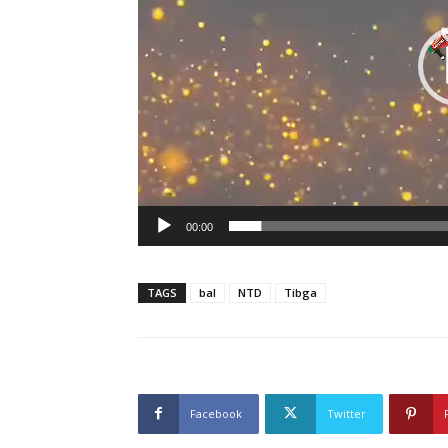
00:00
TAGS
bal
NTD
Tibga
Facebook
Twitter