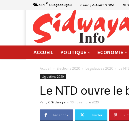
C
Jeudi, 6 Août 2026
SI
35.1
Ouagadougou
ACCUEIL
POLITIQUE
ECONOMIE
Accueil
Elections 2020
Législatives 2020
Le NTD
Législatives 2020
Le NTD ouvre le 
Par
JK. Sidwaya
-
10 novembre 2020
Facebook
Twitter
Pin