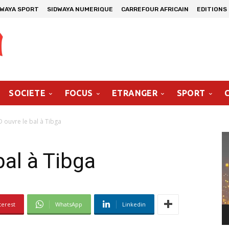
DWAYA SPORT
SIDWAYA NUMERIQUE
CARREFOUR AFRICAIN
EDITIONS
SOCIETE
FOCUS
ETRANGER
SPORT
 ouvre le bal à Tibga
Le
vi
bal à Tibga
terest
WhatsApp
Linkedin