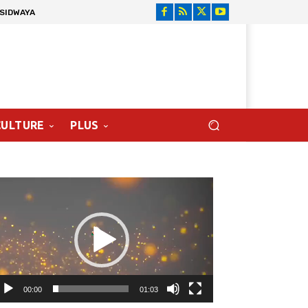
 SIDWAYA
CULTURE
PLUS
cteur
déo
00:00
01:03