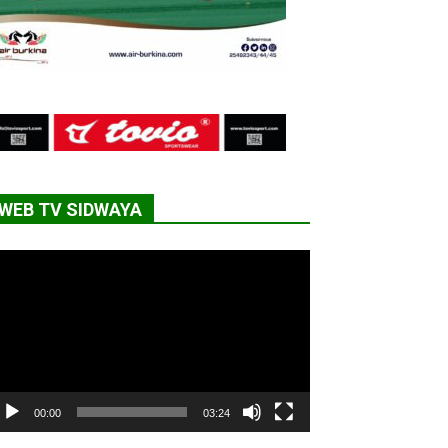
WEB TV SIDWAYA
cteur
déo
00:00
03:24