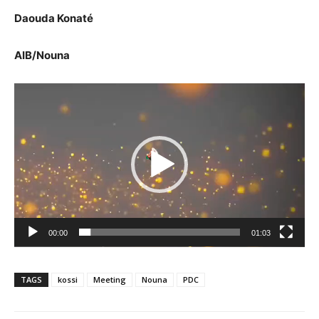
Daouda Konaté
AIB/Nouna
Lecteur
vidéo
00:00
01:03
TAGS
kossi
Meeting
Nouna
PDC