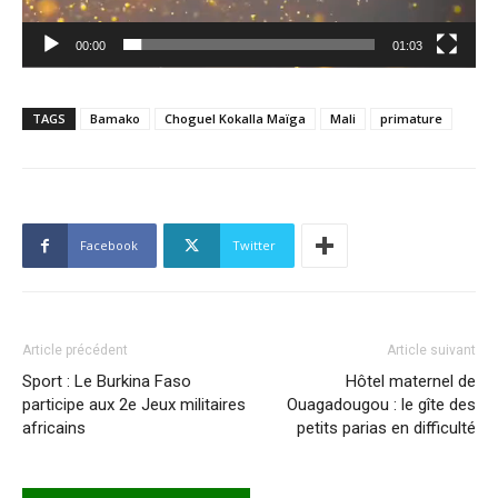
00:00
01:03
TAGS
Bamako
Choguel Kokalla Maïga
Mali
primature
Facebook
Twitter
Article précédent
Article suivant
Sport : Le Burkina Faso
Hôtel maternel de
participe aux 2e Jeux militaires
Ouagadougou : le gîte des
africains
petits parias en difficulté