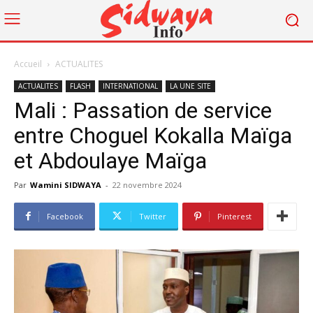
Accueil
ACTUALITES
ACTUALITES
FLASH
INTERNATIONAL
LA UNE SITE
Mali : Passation de service
entre Choguel Kokalla Maïga
et Abdoulaye Maïga
Par
Wamini SIDWAYA
-
22 novembre 2024
Facebook
Twitter
Pinterest