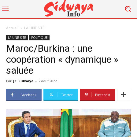
Accueil
LA UNE SITE
LA UNE SITE
POLITIQUE
Maroc/Burkina : une
coopération « dynamique »
saluée
Par
JK. Sidwaya
-
7 août 2022
Facebook
Twitter
Pinterest