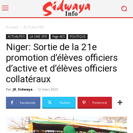
Accueil
ACTUALITES
ACTUALITES
LA UNE SITE
Page AES
POLITIQUE
Niger: Sortie de la 21e
promotion d’élèves officiers
d’active et d’élèves officiers
collatéraux
Par
JK. Sidwaya
-
12 mars 2025
Facebook
Twitter
Pinterest