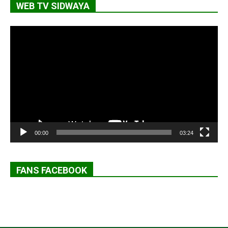
WEB TV SIDWAYA
Lecteur
vidéo
00:00
03:24
FANS FACEBOOK