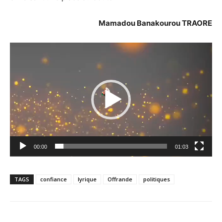
Mamadou Banakourou TRAORE
Lecteur
vidéo
00:00
01:03
TAGS
confiance
lyrique
Offrande
politiques