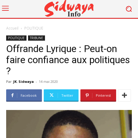
Accueil
POLITIQUE
POLITIQUE
TRIBUNE
Offrande Lyrique : Peut-on
faire confiance aux politiques
?
Par
JK. Sidwaya
-
14 mai 2020
Facebook
Twitter
Pinterest