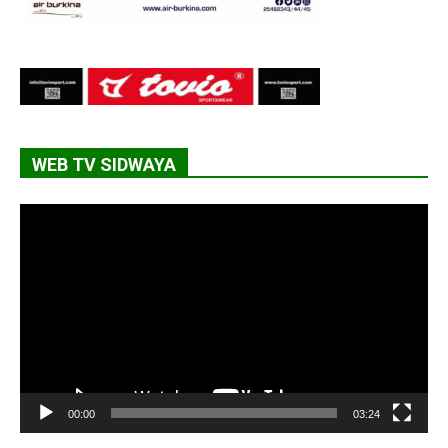
WEB TV SIDWAYA
Lecteur
vidéo
00:00
03:24