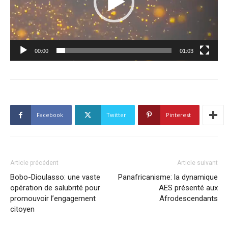
00:00
01:03
Facebook
Twitter
Pinterest
Article précédent
Article suivant
Bobo-Dioulasso: une vaste
Panafricanisme: la dynamique
opération de salubrité pour
AES présenté aux
promouvoir l’engagement
Afrodescendants
citoyen