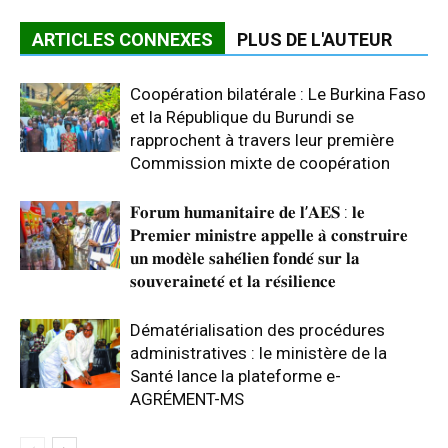
ARTICLES CONNEXES
PLUS DE L'AUTEUR
Coopération bilatérale : Le Burkina Faso
et la République du Burundi se
rapprochent à travers leur première
Commission mixte de coopération
𝐅𝐨𝐫𝐮𝐦 𝐡𝐮𝐦𝐚𝐧𝐢𝐭𝐚𝐢𝐫𝐞 𝐝𝐞 𝐥’𝐀𝐄𝐒 : 𝐥𝐞
𝐏𝐫𝐞𝐦𝐢𝐞𝐫 𝐦𝐢𝐧𝐢𝐬𝐭𝐫𝐞 𝐚𝐩𝐩𝐞𝐥𝐥𝐞 𝐚̀ 𝐜𝐨𝐧𝐬𝐭𝐫𝐮𝐢𝐫𝐞
𝐮𝐧 𝐦𝐨𝐝𝐞̀𝐥𝐞 𝐬𝐚𝐡𝐞́𝐥𝐢𝐞𝐧 𝐟𝐨𝐧𝐝𝐞́ 𝐬𝐮𝐫 𝐥𝐚
𝐬𝐨𝐮𝐯𝐞𝐫𝐚𝐢𝐧𝐞𝐭𝐞́ 𝐞𝐭 𝐥𝐚 𝐫𝐞́𝐬𝐢𝐥𝐢𝐞𝐧𝐜𝐞
Dématérialisation des procédures
administratives : le ministère de la
Santé lance la plateforme e-
AGRÉMENT-MS