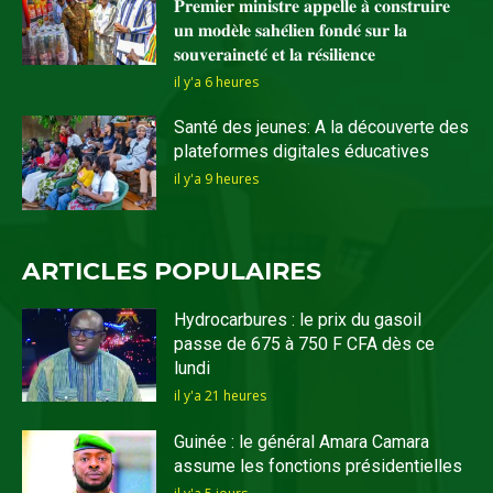
𝐏𝐫𝐞𝐦𝐢𝐞𝐫 𝐦𝐢𝐧𝐢𝐬𝐭𝐫𝐞 𝐚𝐩𝐩𝐞𝐥𝐥𝐞 𝐚̀ 𝐜𝐨𝐧𝐬𝐭𝐫𝐮𝐢𝐫𝐞
𝐮𝐧 𝐦𝐨𝐝𝐞̀𝐥𝐞 𝐬𝐚𝐡𝐞́𝐥𝐢𝐞𝐧 𝐟𝐨𝐧𝐝𝐞́ 𝐬𝐮𝐫 𝐥𝐚
𝐬𝐨𝐮𝐯𝐞𝐫𝐚𝐢𝐧𝐞𝐭𝐞́ 𝐞𝐭 𝐥𝐚 𝐫𝐞́𝐬𝐢𝐥𝐢𝐞𝐧𝐜𝐞
il y'a 6 heures
Santé des jeunes: A la découverte des
plateformes digitales éducatives
il y'a 9 heures
ARTICLES POPULAIRES
Hydrocarbures : le prix du gasoil
passe de 675 à 750 F CFA dès ce
lundi
il y'a 21 heures
Guinée : le général Amara Camara
assume les fonctions présidentielles