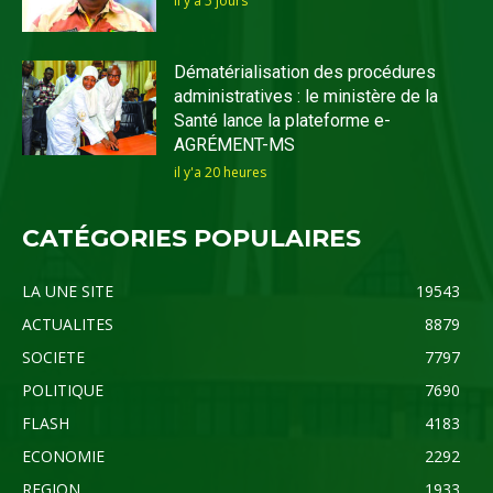
il y'a 5 jours
Dématérialisation des procédures
administratives : le ministère de la
Santé lance la plateforme e-
AGRÉMENT-MS
il y'a 20 heures
CATÉGORIES POPULAIRES
LA UNE SITE
19543
ACTUALITES
8879
SOCIETE
7797
POLITIQUE
7690
FLASH
4183
ECONOMIE
2292
REGION
1933