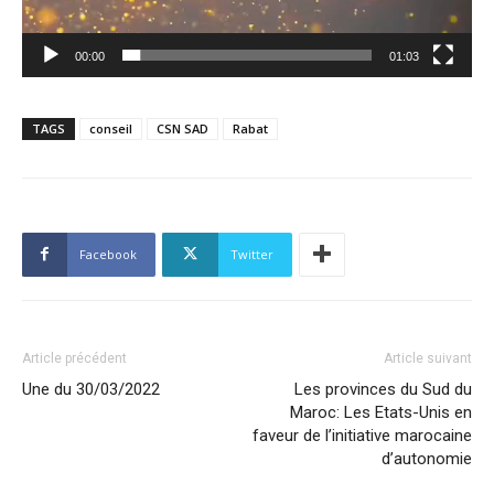
00:00
01:03
TAGS
conseil
CSN SAD
Rabat
Facebook
Twitter
Article précédent
Article suivant
Une du 30/03/2022
Les provinces du Sud du
Maroc: Les Etats-Unis en
faveur de l’initiative marocaine
d’autonomie