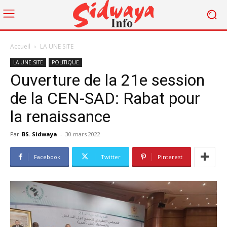
Accueil
LA UNE SITE
LA UNE SITE
POLITIQUE
Ouverture de la 21e session
de la CEN-SAD: Rabat pour
la renaissance
Par
BS. Sidwaya
-
30 mars 2022
Facebook
Twitter
Pinterest