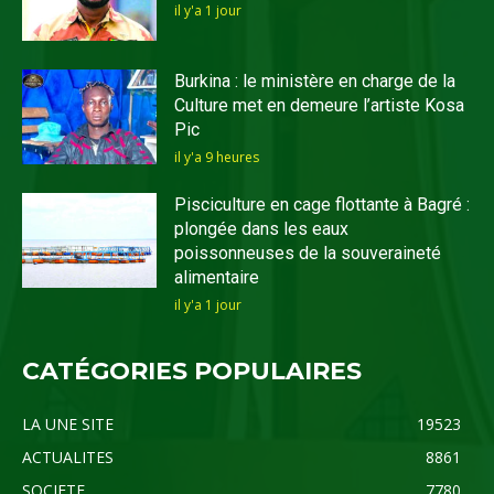
il y'a 1 jour
Burkina : le ministère en charge de la
Culture met en demeure l’artiste Kosa
Pic
il y'a 9 heures
Pisciculture en cage flottante à Bagré :
plongée dans les eaux
poissonneuses de la souveraineté
alimentaire
il y'a 1 jour
CATÉGORIES POPULAIRES
LA UNE SITE
19523
ACTUALITES
8861
SOCIETE
7780