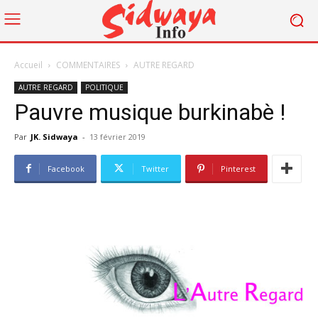
Accueil
COMMENTAIRES
AUTRE REGARD
AUTRE REGARD
POLITIQUE
Pauvre musique burkinabè !
Par
JK. Sidwaya
-
13 février 2019
Facebook
Twitter
Pinterest