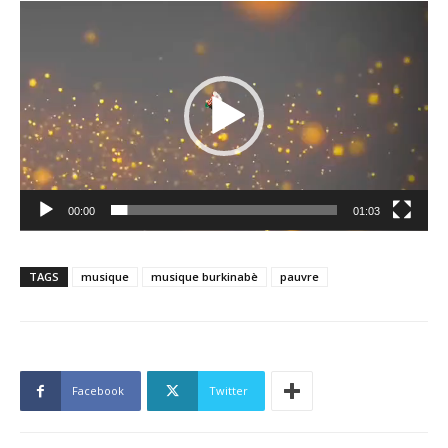
Lecteur
vidéo
00:00
01:03
TAGS
musique
musique burkinabè
pauvre
Facebook
Twitter