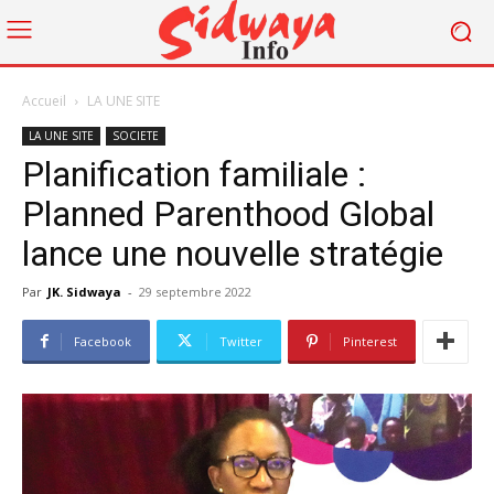
Accueil
LA UNE SITE
LA UNE SITE
SOCIETE
Planification familiale :
Planned Parenthood Global
lance une nouvelle stratégie
Par
JK. Sidwaya
-
29 septembre 2022
Facebook
Twitter
Pinterest