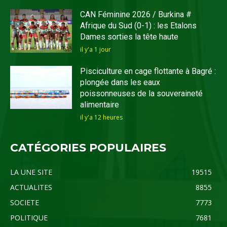
CAN Féminine 2026 / Burkina #
Afrique du Sud (0-1) : les Etalons
Dames sorties la tête haute
il y'a 1 jour
Pisciculture en cage flottante à Bagré :
plongée dans les eaux
poissonneuses de la souveraineté
alimentaire
il y'a 12 heures
CATÉGORIES POPULAIRES
LA UNE SITE
19515
ACTUALITES
8855
SOCIETE
7773
POLITIQUE
7681