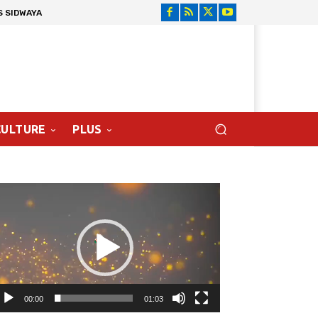
S SIDWAYA
CULTURE
PLUS
cteur
déo
00:00
01:03