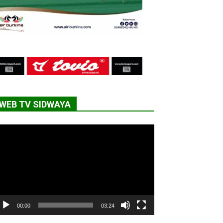
WEB TV SIDWAYA
cteur
déo
00:00
03:24