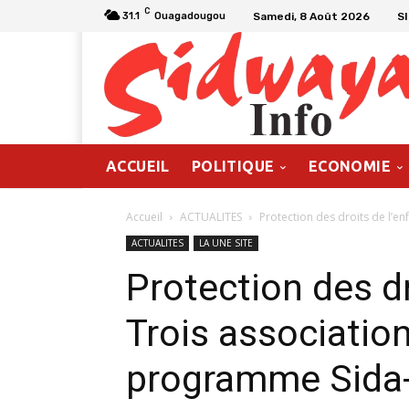
C
Samedi, 8 Août 2026
S
31.1
Ouagadougou
ACCUEIL
POLITIQUE
ECONOMIE
Accueil
ACTUALITES
Protection des droits de l’en
ACTUALITES
LA UNE SITE
Protection des dr
Trois association
programme Sida-