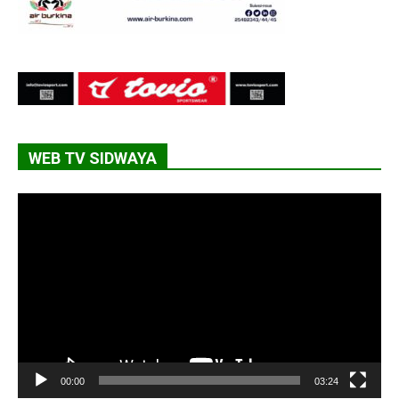
WEB TV SIDWAYA
Lecteur
vidéo
00:00
03:24