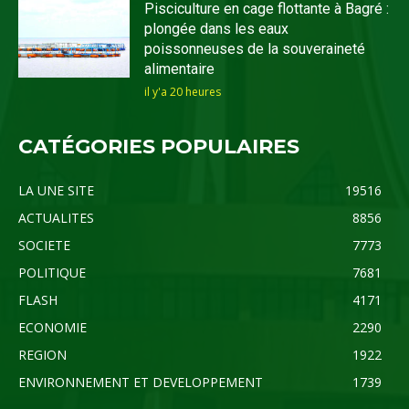
Pisciculture en cage flottante à Bagré :
plongée dans les eaux
poissonneuses de la souveraineté
alimentaire
il y'a 20 heures
CATÉGORIES POPULAIRES
LA UNE SITE
19516
ACTUALITES
8856
SOCIETE
7773
POLITIQUE
7681
FLASH
4171
ECONOMIE
2290
REGION
1922
ENVIRONNEMENT ET DEVELOPPEMENT
1739