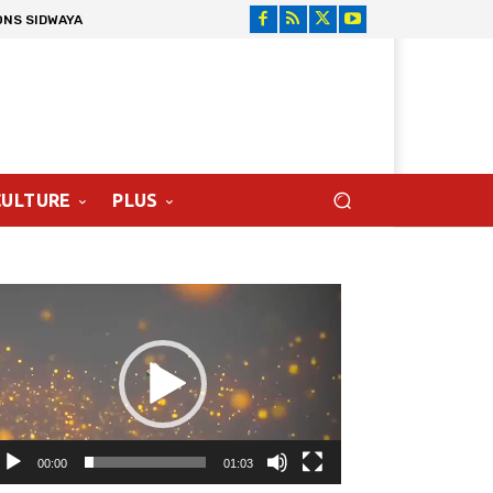
ONS SIDWAYA
CULTURE
PLUS
cteur
déo
00:00
01:03