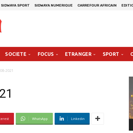
SIDWAYA SPORT
SIDWAYA NUMERIQUE
CARREFOUR AFRICAIN
EDITI
SOCIETE
FOCUS
ETRANGER
SPORT
-08-2021
Le
vi
021
terest
WhatsApp
Linkedin