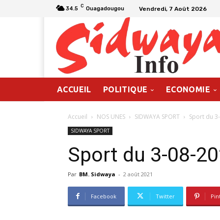
C
Vendredi, 7 Août 2026
34.5
Ouagadougou
ACCUEIL
POLITIQUE
ECONOMIE
Accueil
NOS UNES
SIDWAYA SPORT
Sport du 3
SIDWAYA SPORT
Sport du 3-08-2
Par
BM. Sidwaya
-
2 août 2021
Facebook
Twitter
Pin