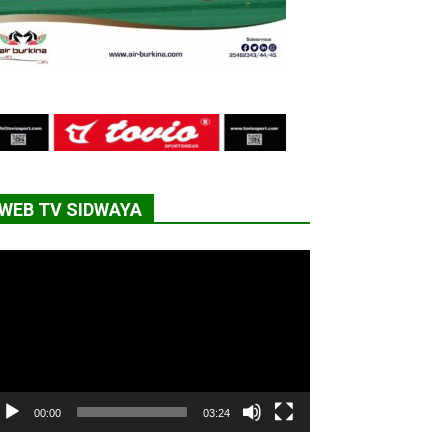
WEB TV SIDWAYA
cteur
déo
00:00
03:24