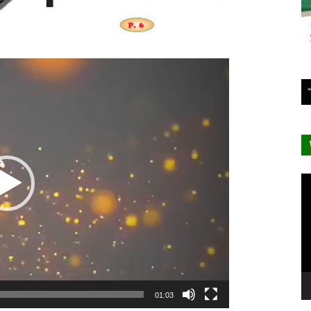
Lecteur
vidéo
Le
vi
01:03