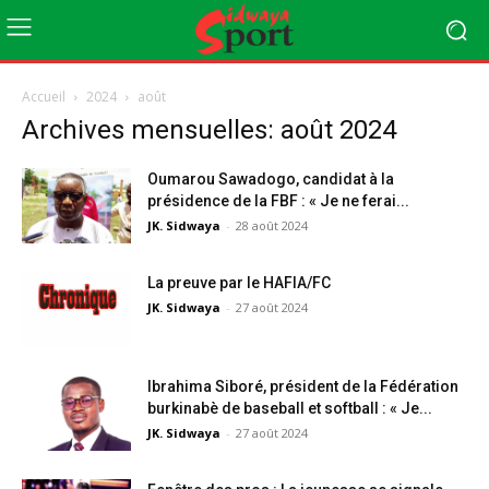
Accueil
2024
août
Archives mensuelles: août 2024
Oumarou Sawadogo, candidat à la
présidence de la FBF : « Je ne ferai...
JK. Sidwaya
-
28 août 2024
La preuve par le HAFIA/FC
JK. Sidwaya
-
27 août 2024
Ibrahima Siboré, président de la Fédération
burkinabè de baseball et softball : « Je...
JK. Sidwaya
-
27 août 2024