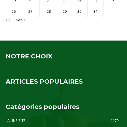
19
20
21
22
23
24
25
26
27
28
29
30
31
« Juil
Sep »
NOTRE CHOIX
ARTICLES POPULAIRES
Catégories populaires
LA UNE SITE
1179