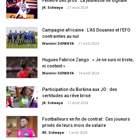
Fenêtre des pros : La jeunesse se signale
JK. Sidwaya
-
27 août 2024
Campagne africaine : L’AS Douanes et l’EFO
contraintes au nul
Wamini SIDWAYA
-
21 août 2024
Hugues Fabrice Zango : « Je ne suis ni triste,
ni content »
Wamini SIDWAYA
-
14 août 2024
Participation du Burkina aux JO : des
certitudes au rêve brisé
JK. Sidwaya
-
12 août 2024
Footballeurs en fin de contrat : Ces joueurs
privés de leurs mois de salaire
BS. Sidwaya
-
1 août 2024