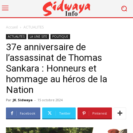
Accueil
ACTUALITES
ACTUALITES
LA UNE SITE
POLITIQUE
37e anniversaire de
l’assassinat de Thomas
Sankara : Honneurs et
hommage au héros de la
Nation
Par
JK. Sidwaya
-
15 octobre 2024
Facebook
Twitter
Pinterest