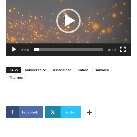
00:00
01:03
TAGS
anniversaire
assassinat
nation
sankara
Thomas
Facebook
Twitter