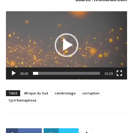
Lecteur
vidéo
00:00
01:03
TAGS
Afrique du Sud
cambriolage
corruption
Cyril Ramaphosa