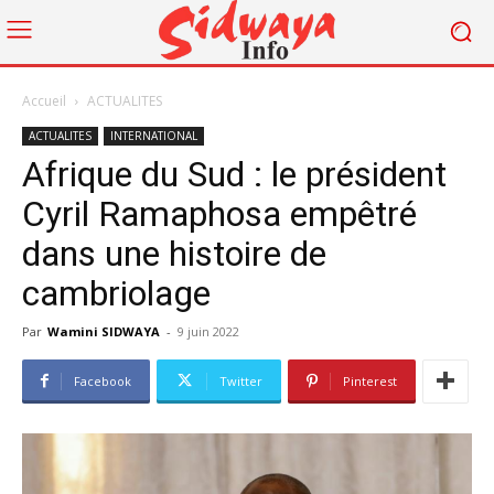
Accueil
ACTUALITES
ACTUALITES
INTERNATIONAL
Afrique du Sud : le président
Cyril Ramaphosa empêtré
dans une histoire de
cambriolage
Par
Wamini SIDWAYA
-
9 juin 2022
Facebook
Twitter
Pinterest