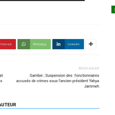
Pinterest
WhatsApp
Linkedin
Article suivant
at
Gambie : Suspension des fonctionnaires
ès
accusés de crimes sous l’ancien président Yahya
Jammeh
'AUTEUR