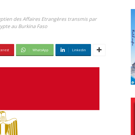
tien des Affaires Etrangères transmis par
ypte au Burkina Faso
terest
WhatsApp
Linkedin