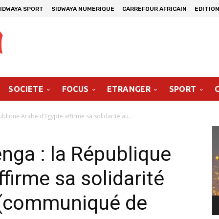
IDWAYA SPORT
SIDWAYA NUMERIQUE
CARREFOUR AFRICAIN
EDITION
SOCIETE
FOCUS
ETRANGER
SPORT
blique Arabe d’Egypte affirme sa solidarité au...
Le
vi
nga : la République
firme sa solidarité
 (communiqué de