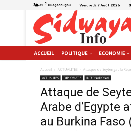
C
Vendredi, 7 Août 2026
S
32
Ouagadougou
ACCUEIL
POLITIQUE
ECONOMIE
Accueil
ACTUALITES
Attaque de Seytenga : la Répu
ACTUALITES
DIPLOMATIE
INTERNATIONAL
Attaque de Seyte
Arabe d’Egypte af
au Burkina Faso