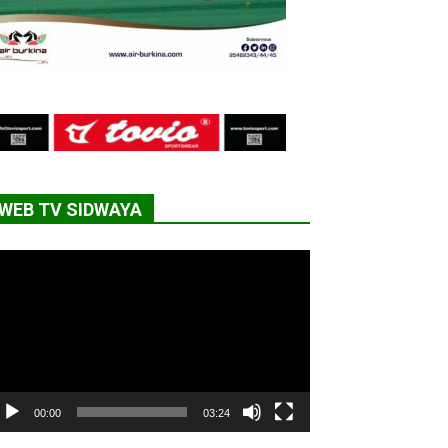
WEB TV SIDWAYA
cteur
déo
00:00
03:24