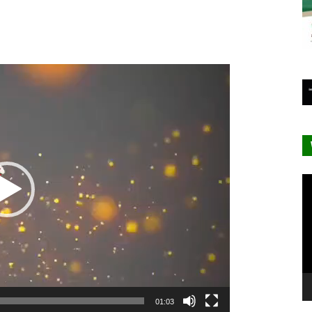
Lecteur
vidéo
Le
vi
01:03