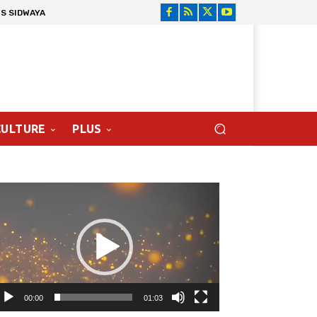
S SIDWAYA
CULTURE
PLUS
cteur
déo
00:00
01:03