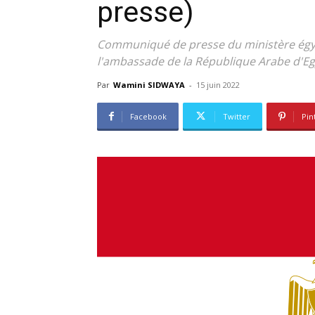
presse)
Communiqué de presse du ministère égyp
l'ambassade de la République Arabe d'Eg
Par
Wamini SIDWAYA
-
15 juin 2022
Facebook
Twitter
Pin