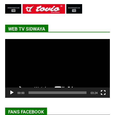
WEB TV SIDWAYA
Lecteur
vidéo
00:00
03:24
FANS FACEBOOK