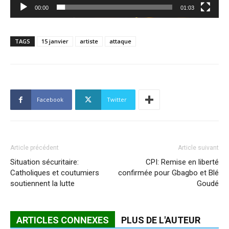
00:00
01:03
TAGS
15 janvier
artiste
attaque
Facebook
Twitter
Article précédent
Article suivant
Situation sécuritaire:
CPI: Remise en liberté
Catholiques et coutumiers
confirmée pour Gbagbo et Blé
soutiennent la lutte
Goudé
ARTICLES CONNEXES
PLUS DE L'AUTEUR