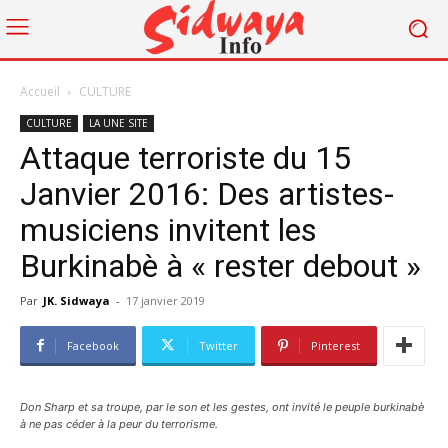
Accueil
CULTURE
CULTURE
LA UNE SITE
Attaque terroriste du 15
Janvier 2016: Des artistes-
musiciens invitent les
Burkinabè à « rester debout »
Par
JK. Sidwaya
-
17 janvier 2019
Facebook
Twitter
Pinterest
Don Sharp et sa troupe, par le son et les gestes, ont invité le peuple burkinabè
à ne pas céder à la peur du terrorisme.