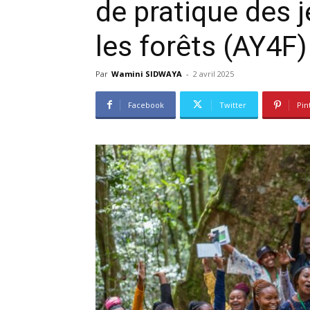
de pratique des 
les forêts (AY4F)
Par
Wamini SIDWAYA
-
2 avril 2025
Facebook
Twitter
Pin