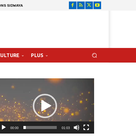
ONS SIDWAYA
CULTURE
PLUS
cteur
déo
00:00
01:03