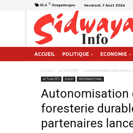
C
Vendredi, 7 Août 2026
35.6
Ouagadougou
ACCUEIL
POLITIQUE
ECONOMIE
Accueil
ACTUALITES
Autonomisation des jeunes dan
ACTUALITES
FLASH
INTERNATIONAL
Autonomisation 
foresterie durabl
partenaires lan