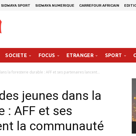
SIDWAYA SPORT
SIDWAYA NUMERIQUE
CARREFOUR AFRICAIN
EDITI
SOCIETE
FOCUS
ETRANGER
SPORT
s la foresterie durable : AFF et ses partenaires lancent...
Le
vi
des jeunes dans la
e : AFF et ses
cent la communauté