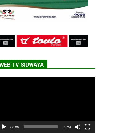
WEB TV SIDWAYA
cteur
déo
00:00
03:24