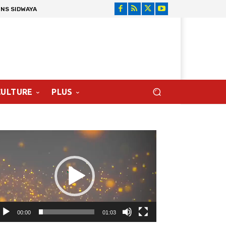
ONS SIDWAYA
CULTURE
PLUS
cteur
déo
00:00
01:03